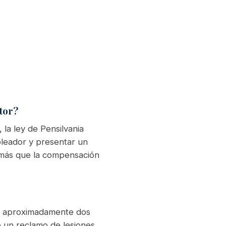
tor?
 la ley de Pensilvania
leador y presentar un
 más que la compensación
 y aproximadamente dos
e un reclamo de lesiones