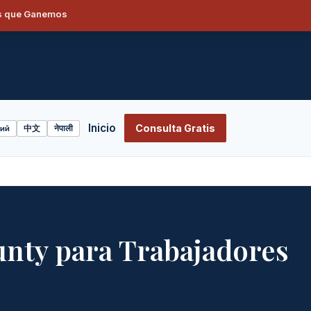
os que Ganemos
S
Inicio
Consulta Gratis
ий
中文
नेपाली
nty para Trabajadores