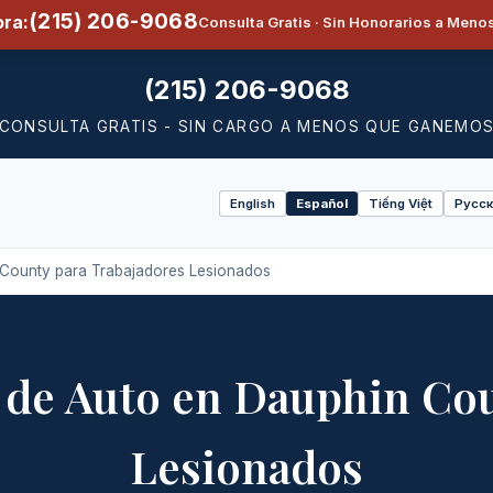
(215) 206-9068
ra:
Consulta Gratis · Sin Honorarios a Men
(215) 206-9068
CONSULTA GRATIS - SIN CARGO A MENOS QUE GANEMO
English
Español
Tiếng Việt
Русск
Select
language
County para Trabajadores Lesionados
 de Auto en Dauphin Cou
Lesionados