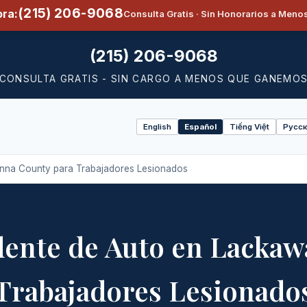
(215) 206-9068
ra:
Consulta Gratis · Sin Honorarios a Men
(215) 206-9068
CONSULTA GRATIS - SIN CARGO A MENOS QUE GANEMO
English
Español
Tiếng Việt
Русск
Select
language
nna County para Trabajadores Lesionados
dente de Auto en Lackaw
Trabajadores Lesionado