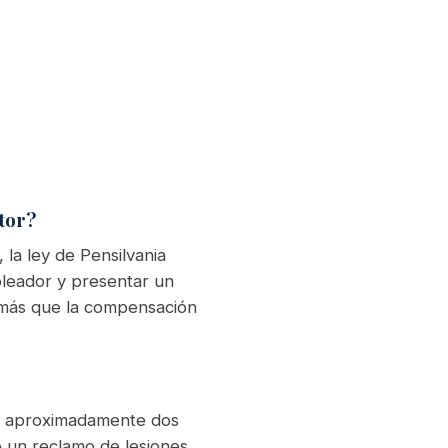
tor?
 la ley de Pensilvania
leador y presentar un
 más que la compensación
 y aproximadamente dos
e un reclamo de lesiones