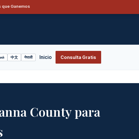
os que Ganemos
S
Inicio
Consulta Gratis
ий
中文
नेपाली
anna County para
s