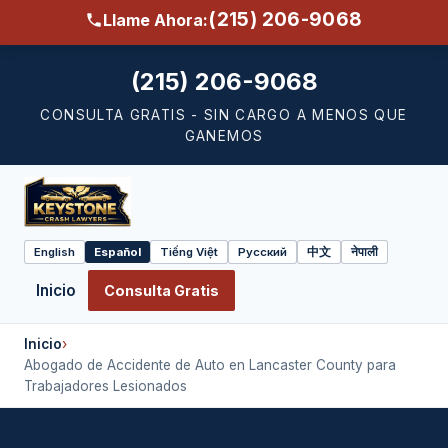
(215) 206-9068
Llame Ahora:
(215) 206-9068
CONSULTA GRATIS - SIN CARGO A MENOS QUE
GANEMOS
English
Español
Tiếng Việt
Русский
中文
नेपाली
Select
language
Inicio
Consulta Gratis
Inicio
›
Abogado de Accidente de Auto en Lancaster County para
Trabajadores Lesionados