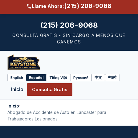
(215) 206-9068
Llame Ahora:
(215) 206-9068
CONSULTA GRATIS - SIN CARGO A MENOS QUE
GANEMOS
English
Español
Tiếng Việt
Русский
中文
नेपाली
Select
language
Inicio
Consulta Gratis
Inicio
›
Abogado de Accidente de Auto en Lancaster para
Trabajadores Lesionados