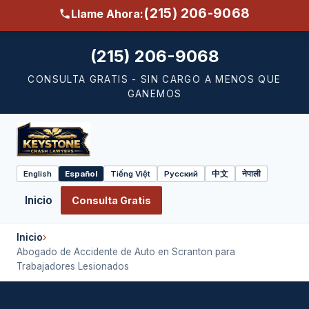
(215) 206-9068
Llame Ahora:
(215) 206-9068
CONSULTA GRATIS - SIN CARGO A MENOS QUE
GANEMOS
English
Español
Tiếng Việt
Русский
中文
नेपाली
Select
language
Inicio
Consulta Gratis
Inicio
›
Abogado de Accidente de Auto en Scranton para
Trabajadores Lesionados