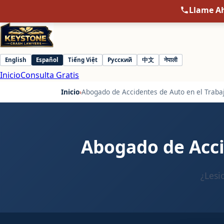
Llame A
English
Español
Tiếng Việt
Русский
中文
नेपाली
Select
Inicio
Consulta Gratis
language
Inicio
›
Abogado de Accidentes de Auto en el Traba
Abogado de Acci
¿Lesi