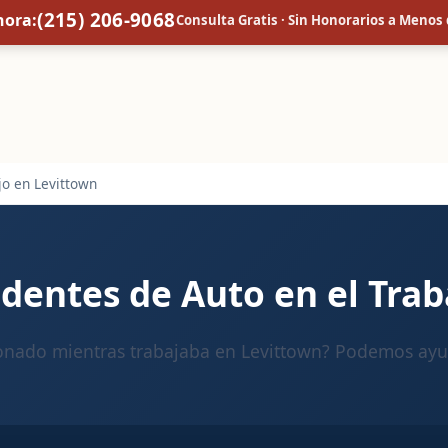
(215) 206-9068
hora:
Consulta Gratis · Sin Honorarios a Meno
jo en Levittown
dentes de Auto en el Trab
onado mientras trabajaba en Levittown? Podemos ayu