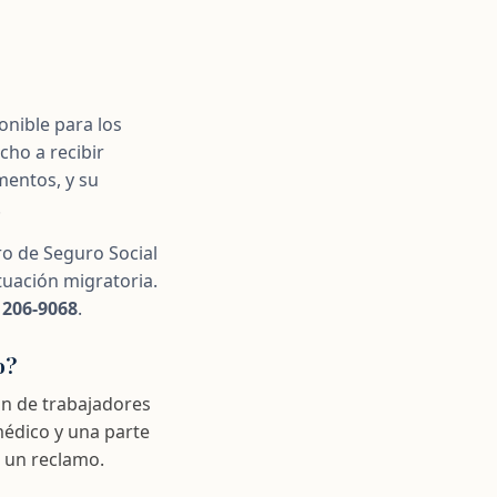
onible para los
cho a recibir
mentos, y su
.
o de Seguro Social
tuación migratoria.
 206-9068
.
o?
ón de trabajadores
médico y una parte
r un reclamo.