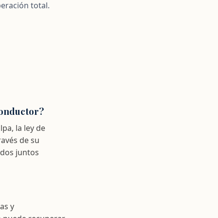
eración total.
conductor?
pa, la ley de
ravés de su
 dos juntos
as y