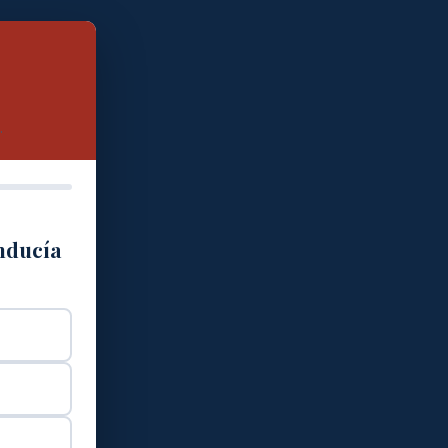
.
onducía