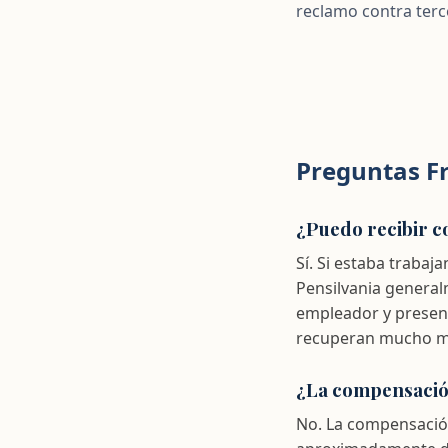
reclamo contra terc
Preguntas F
¿Puedo recibir c
Sí. Si estaba trabaj
Pensilvania general
empleador y present
recuperan mucho má
¿La compensación
No. La compensación