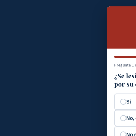
Pregunta 1 
¿Se les
por su
Sí
No, 
No 