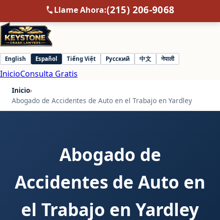
(215) 206-9068
Llame Ahora:
English
Español
Tiếng Việt
Русский
中文
नेपाली
Select
Inicio
Consulta Gratis
language
Inicio
›
Abogado de Accidentes de Auto en el Trabajo en Yardley
Abogado de
Accidentes de Auto en
el Trabajo en Yardley