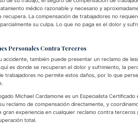
so de su trabajo, el seguro de compensación de trabaja
ratamiento médico razonable y necesario y aproximadame
se recupera. La compensación de trabajadores no requiere
 parcialmente su culpa. Lo que no paga es el dolor y sufri
ones Personales Contra Terceros
u accidente, también puede presentar un reclamo de les
uí es donde se recuperan el dolor y sufrimiento, la perdi
 trabajadores no permite estos daños, por lo que perse
e.
ogado Michael Cardamone es un Especialista Certificad
su reclamo de compensación directamente, y coordinamo
 gran experiencia en cualquier reclamo contra terceros 
peración total.