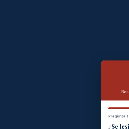
Res
Pregunta 1
¿Se les