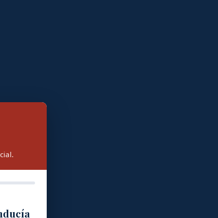
ial.
onducía