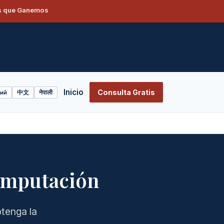
os que Ganemos
S
Inicio
Consulta Gratis
ий
中文
नेपाली
Amputación
tenga la