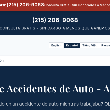
(215) 206-9068
ra:
Consulta Gratis · Sin Honorarios a Men
(215) 206-9068
CONSULTA GRATIS - SIN CARGO A MENOS QUE GANEMO
English
Español
Tiếng Việt
Русск
Select
language
ión
e Accidentes de Auto - 
do en un accidente de auto mientras trabajaba? Ob