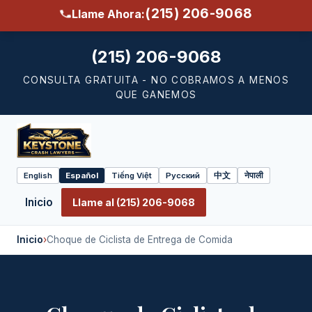
(215) 206-9068
Llame Ahora:
(215) 206-9068
CONSULTA GRATUITA - NO COBRAMOS A MENOS
QUE GANEMOS
English
Español
Tiếng Việt
Русский
中文
नेपाली
Select
language
Inicio
Llame al (215) 206-9068
Inicio
›
Choque de Ciclista de Entrega de Comida