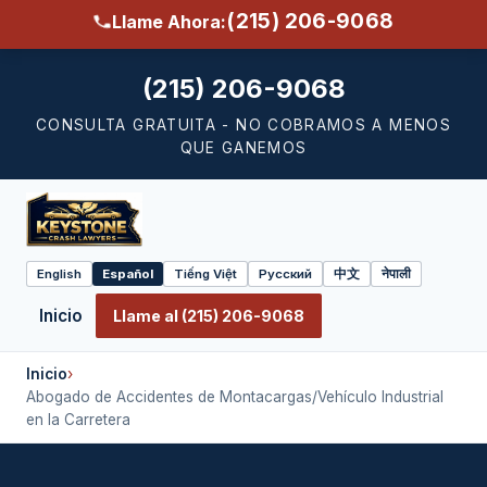
(215) 206-9068
Llame Ahora:
(215) 206-9068
CONSULTA GRATUITA - NO COBRAMOS A MENOS
QUE GANEMOS
English
Español
Tiếng Việt
Русский
中文
नेपाली
Select
language
Inicio
Llame al (215) 206-9068
Inicio
›
Abogado de Accidentes de Montacargas/Vehículo Industrial
en la Carretera