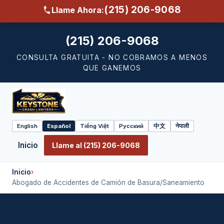
(215) 206-9068
Llame Ahora:
(215) 206-9068
CONSULTA GRATUITA - NO COBRAMOS A MENOS
QUE GANEMOS
English
Español
Tiếng Việt
Русский
中文
नेपाली
Select
language
Inicio
Llame al (215) 206-9068
Inicio
›
Abogado de Accidentes de Camión de Basura/Saneamiento