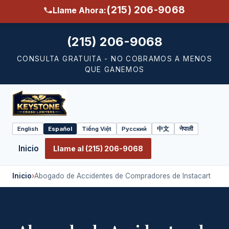
(215) 206-9068
Llame Ahora:
(215) 206-9068
CONSULTA GRATUITA - NO COBRAMOS A MENOS
QUE GANEMOS
English
Español
Tiếng Việt
Русский
中文
नेपाली
Select
language
Inicio
Llame al (215) 206-9068
Inicio
›
Abogado de Accidentes de Compradores de Instacart