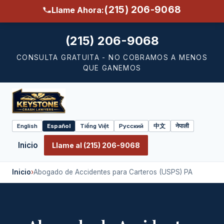
(215) 206-9068
Llame Ahora:
(215) 206-9068
CONSULTA GRATUITA - NO COBRAMOS A MENOS
QUE GANEMOS
English
Español
Tiếng Việt
Русский
中文
नेपाली
Select
language
Inicio
Llame al (215) 206-9068
Inicio
›
Abogado de Accidentes para Carteros (USPS) PA