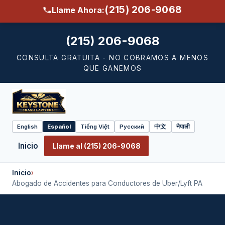
(215) 206-9068
Llame Ahora:
(215) 206-9068
CONSULTA GRATUITA - NO COBRAMOS A MENOS
QUE GANEMOS
English
Español
Tiếng Việt
Русский
中文
नेपाली
Select
language
Inicio
Llame al (215) 206-9068
Inicio
›
Abogado de Accidentes para Conductores de Uber/Lyft PA