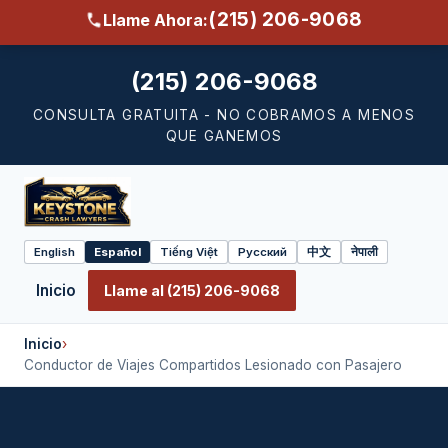
(215) 206-9068
Llame Ahora:
(215) 206-9068
CONSULTA GRATUITA - NO COBRAMOS A MENOS
QUE GANEMOS
English
Español
Tiếng Việt
Русский
中文
नेपाली
Select
language
Inicio
Llame al (215) 206-9068
Inicio
›
Conductor de Viajes Compartidos Lesionado con Pasajero