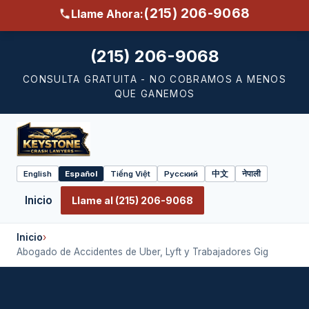
(215) 206-9068
Llame Ahora:
(215) 206-9068
CONSULTA GRATUITA - NO COBRAMOS A MENOS
QUE GANEMOS
English
Español
Tiếng Việt
Русский
中文
नेपाली
Select
language
Inicio
Llame al (215) 206-9068
Inicio
›
Abogado de Accidentes de Uber, Lyft y Trabajadores Gig