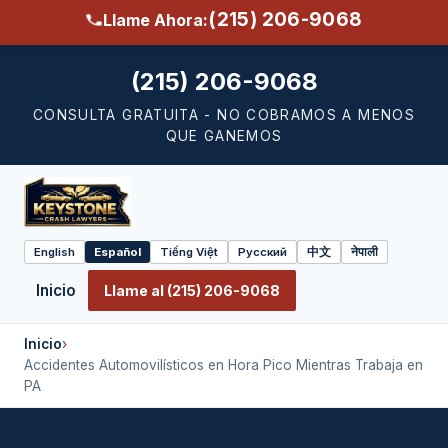
(215) 206-9068
Llame Ahora:
(215) 206-9068
CONSULTA GRATUITA - NO COBRAMOS A MENOS
QUE GANEMOS
English
Español
Tiếng Việt
Русский
中文
नेपाली
Select
language
Inicio
Llame al (215) 206-9068
Inicio
›
Accidentes Automovilísticos en Hora Pico Mientras Trabaja en
PA