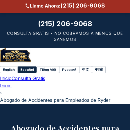
(215) 206-9068
Llame Ahora:
(215) 206-9068
CONSULTA GRATIS - NO COBRAMOS A MENOS QUE
GANEMOS
English
Español
Tiếng Việt
Русский
中文
नेपाली
Select
Inicio
Consulta Gratis
language
Inicio
›
Abogado de Accidentes para Empleados de Ryder
Abogado de Accidentes para