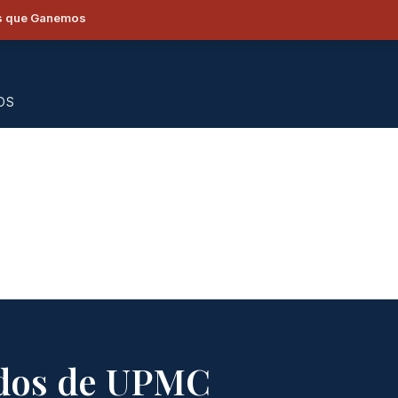
os que Ganemos
OS
ados de UPMC