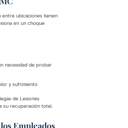
UPMC
 entre ubicaciones tienen
esiona en un choque
sin necesidad de probar
or y sufrimiento
legas de Lesiones
 su recuperación total.
 los Empleados