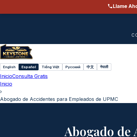
Llame Aho
C
English
Español
Tiếng Việt
Русский
中文
नेपाली
Select
Inicio
Consulta Gratis
language
Inicio
›
Abogado de Accidentes para Empleados de UPMC
Abogado de 