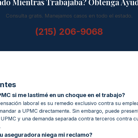
ado Mientras Trabajaba? Obtenga Ayud
Consulta gratis. Manejamos casos en todo el estado.
(215) 206-9068
entes
C si me lastimé en un choque en el trabajo?
sación laboral es su remedio exclusivo contra su emplead
andar a UPMC directamente. Sin embargo, puede present
 UPMC y una demanda separada contra terceros contra cu
.
u aseguradora niega mi reclamo?