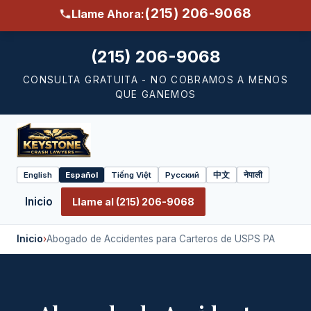
(215) 206-9068
Llame Ahora:
(215) 206-9068
CONSULTA GRATUITA - NO COBRAMOS A MENOS
QUE GANEMOS
English
Español
Tiếng Việt
Русский
中文
नेपाली
Select
language
Inicio
Llame al (215) 206-9068
Inicio
›
Abogado de Accidentes para Carteros de USPS PA