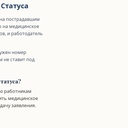
Статуса
пна пострадавшим
о на медицинское
ов, и работодатель
нужен номер
м не ставит под
статуса?
ию работникам
тить медицинское
дачу заявления.