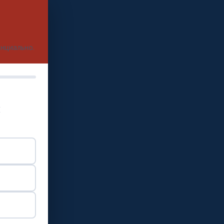
енциально.
и