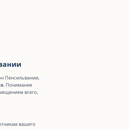
ьвании
он Пенсильвании,
но
. Понимание
мещением всего,
ботникам вашего