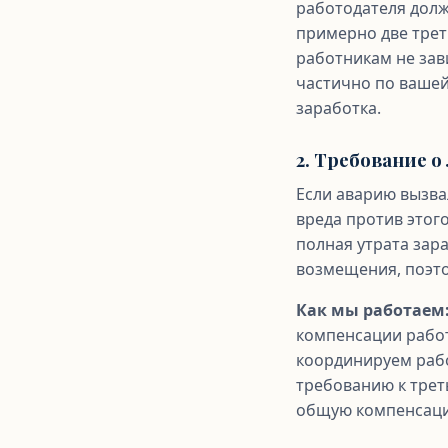
работодателя долж
примерно две трет
работникам не зав
частично по вашей
заработка.
2. Требование 
Если аварию вызва
вреда против этог
полная утрата зар
возмещения, поэто
Как мы работаем
компенсации работ
координируем раб
требованию к трет
общую компенсац