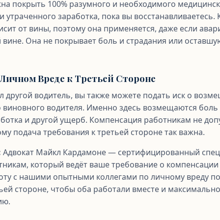
на покрыть 100% разумного и необходимого медицинск
и утраченного заработка, пока вы восстанавливаетесь.
исит от вины, поэтому она применяется, даже если ава
 вине. Она не покрывает боль и страдания или оставшу
о Личном Вреде к Третьей Стороне
л другой водитель, вы также можете подать иск о возм
о виновного водителя. Именно здесь возмещаются боль 
аботка и другой ущерб. Компенсация работникам не доп
му подача требования к третьей стороне так важна.
:
Адвокат Майкл Кардамоне — сертифицированный спец
никам, который ведёт ваше требование о компенсации
оту с нашими опытными коллегами по личному вреду п
ьей стороне, чтобы оба работали вместе и максимальн
ию.