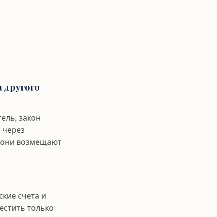
а другого
тель, закон
 через
е они возмещают
кие счета и
естить только