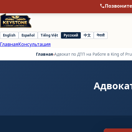
Позвоните
English
Español
Tiếng Việt
Русский
中文
नेपाली
Select
Главная
Консультация
language
Главная
›
Адвокат по ДТП на Работе в King of Pru
Адвокат