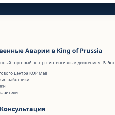
енные Аварии в King of Prussia
крупный торговый центр с интенсивным движением. Работ
гового центра KOP Mall
кие работники
вки
тавители
 Консультация