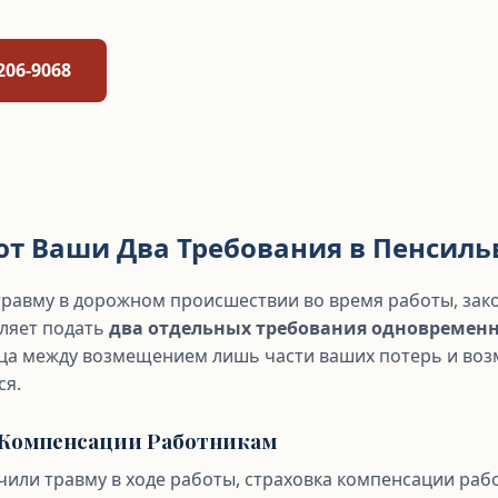
206-9068
ют Ваши Два Требования в Пенсил
травму в дорожном происшествии во время работы, зак
оляет подать
два отдельных требования одновремен
ца между возмещением лишь части ваших потерь и воз
ся.
о Компенсации Работникам
чили травму в ходе работы, страховка компенсации ра