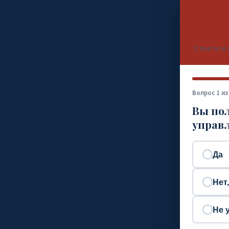
Ответьте 
Вопрос 1 из
Вы пол
управл
Да
Нет
Не 