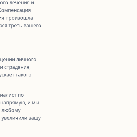
ого лечения и
 Компенсация
рия произошла
юся треть вашего
ещении личного
и страдания,
ускает такого
иалист по
 напрямую, и мы
о любому
о увеличили вашу