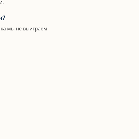
и.
м?
ока мы не выиграем