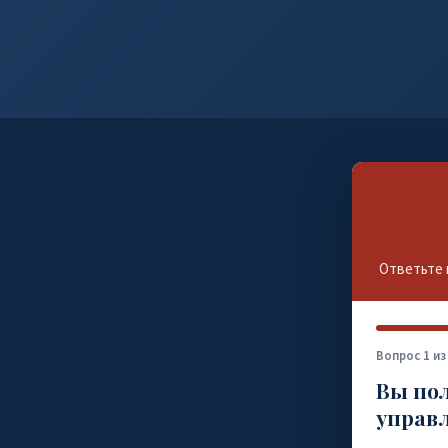
Ответьте 
Вопрос 1 из
Вы пол
управл