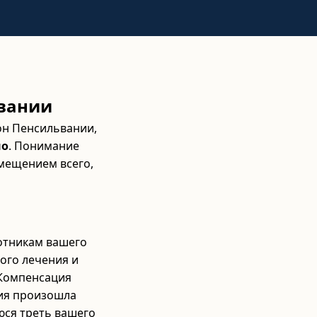
ьвании
он Пенсильвании,
но
. Понимание
мещением всего,
ботникам вашего
ого лечения и
 Компенсация
рия произошла
юся треть вашего