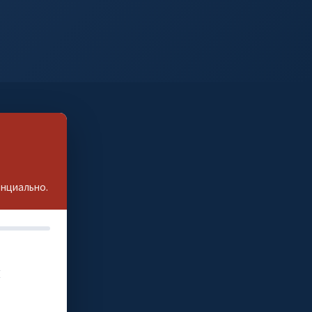
енциально.
и