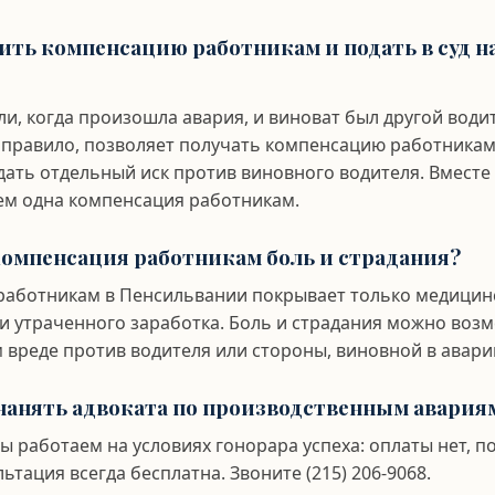
чить компенсацию работникам и подать в суд н
ли, когда произошла авария, и виноват был другой води
 правило, позволяет получать компенсацию работникам
дать отдельный иск против виновного водителя. Вмест
ем одна компенсация работникам.
омпенсация работникам боль и страдания?
работникам в Пенсильвании покрывает только медицинс
и утраченного заработка. Боль и страдания можно возм
м вреде против водителя или стороны, виновной в авари
нанять адвоката по производственным авария
ы работаем на условиях гонорара успеха: оплаты нет, п
льтация всегда бесплатна. Звоните (215) 206-9068.