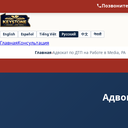
Позвоните
English
Español
Tiếng Việt
Русский
中文
नेपाली
Select
Главная
Консультация
language
Главная
›
Адвокат по ДТП на Работе в Media, PA
Адвок