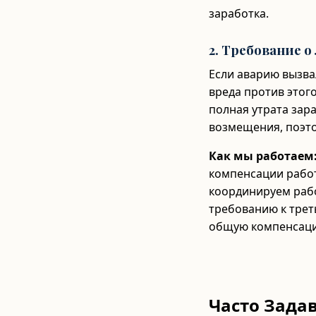
заработка.
2. Требование 
Если аварию вызва
вреда против этог
полная утрата зар
возмещения, поэто
Как мы работаем
компенсации работ
координируем раб
требованию к трет
общую компенсац
Часто Зада