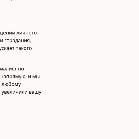
ещении личного
и страдания,
ускает такого
иалист по
 напрямую, и мы
о любому
о увеличили вашу