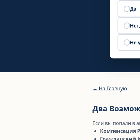
Да
Нет
Не 
← На Главную
Два Возмож
Если вы попали в 
Компенсация 
Гражданский 