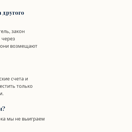
а другого
тель, закон
 через
е они возмещают
кие счета и
естить только
и.
м?
ока мы не выиграем