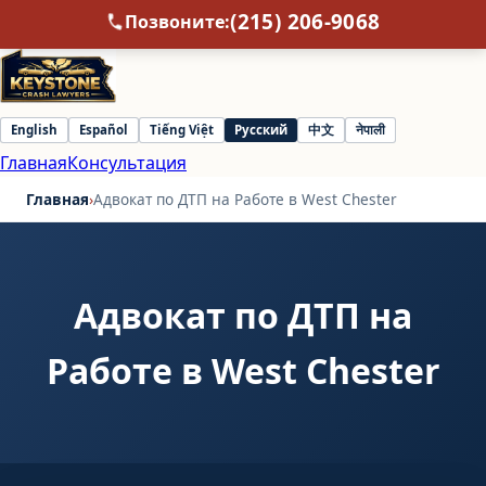
(215) 206-9068
Позвоните:
English
Español
Tiếng Việt
Русский
中文
नेपाली
Select
Главная
Консультация
language
Главная
›
Адвокат по ДТП на Работе в West Chester
Адвокат по ДТП на
Работе в West Chester