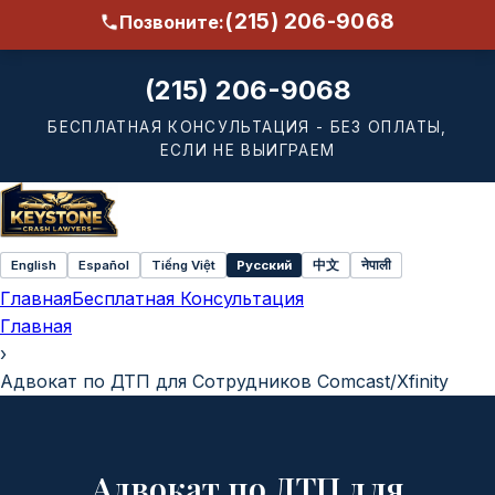
(215) 206-9068
Позвоните:
(215) 206-9068
БЕСПЛАТНАЯ КОНСУЛЬТАЦИЯ - БЕЗ ОПЛАТЫ,
ЕСЛИ НЕ ВЫИГРАЕМ
English
Español
Tiếng Việt
Русский
中文
नेपाली
Select
Главная
Бесплатная Консультация
language
Главная
›
Адвокат по ДТП для Сотрудников Comcast/Xfinity
Адвокат по ДТП для