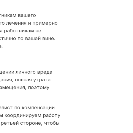
тникам вашего
го лечения и примерно
ия работникам не
стично по вашей вине.
.
щении личного вреда
ания, полная утрата
озмещения, поэтому
лист по компенсации
мы координируем работу
третьей стороне, чтобы