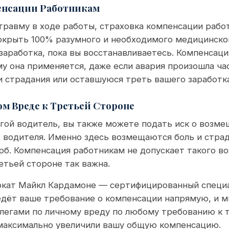
пенсации Работникам
травму в ходе работы, страховка компенсации рабо
окрыть 100% разумного и необходимого медицинско
заработка, пока вы восстанавливаетесь. Компенсац
му она применяется, даже если авария произошла ча
и страдания или оставшуюся треть вашего заработка
ом Вреде к Третьей Стороне
гой водитель, вы также можете подать иск о возме
 водителя. Именно здесь возмещаются боль и страд
рб. Компенсация работникам не допускает такого в
етьей стороне так важна.
кат Майкл Кардамоне — сертифицированный специа
едёт ваше требование о компенсации напрямую, и 
легами по личному вреду по любому требованию к 
 максимально увеличили вашу общую компенсацию.