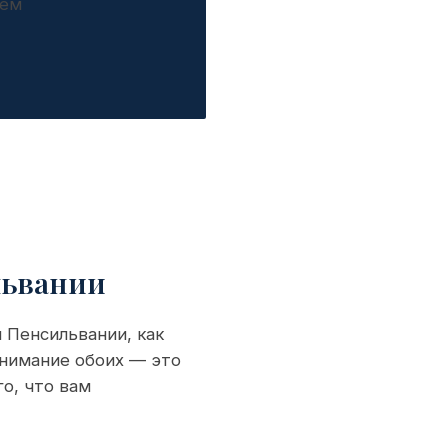
аем
львании
 Пенсильвании, как
онимание обоих — это
о, что вам