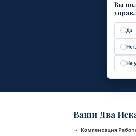
Вы пол
управл
Да
Нет
Не 
Ваши Два Иск
Компенсация Работ