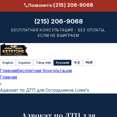
(215) 206-9068
Позвоните:
(215) 206-9068
БЕСПЛАТНАЯ КОНСУЛЬТАЦИЯ - БЕЗ ОПЛАТЫ,
ЕСЛИ НЕ ВЫИГРАЕМ
English
Español
Tiếng Việt
Русский
中文
नेपाली
Select
Главная
Бесплатная Консультация
language
Главная
›
Адвокат по ДТП для Сотрудников Lowe's
Адвокат по ДТП для