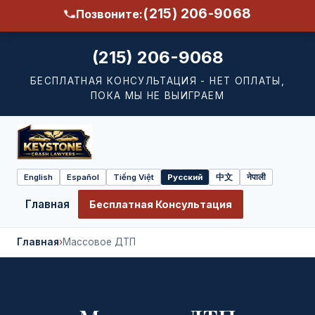
(215) 206-9068
Позвоните:
(215) 206-9068
БЕСПЛАТНАЯ КОНСУЛЬТАЦИЯ - НЕТ ОПЛАТЫ,
ПОКА МЫ НЕ ВЫИГРАЕМ
English
Español
Tiếng Việt
Русский
中文
नेपाली
Select
language
Главная
Бесплатная Консультация
Главная
›
Массовое ДТП