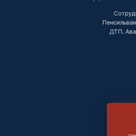
Сотрудн
Пенсильван
ДТП. Ава
Отв