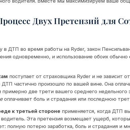
вного водителя. Вместе мы максимизируем ваше об
Процесс Двух Претензий для С
у в ДТП во время работы на Ryder, закон Пенсильва
ения одновременно, и использование обоих обычно
кам
поступает от страховщика Ryder и не зависит о
 ДТП частично произошло по вашей вине. Она оплач
 примерно две трети вашего среднего недельного з
е
оплачивает боль и страдания или последнюю трет
реде к третьей стороне
применяется, когда ДТП вы
й водитель. Эта претензия возмещает ущерб, котор
т: полную потерю заработка, боль и страдания и м