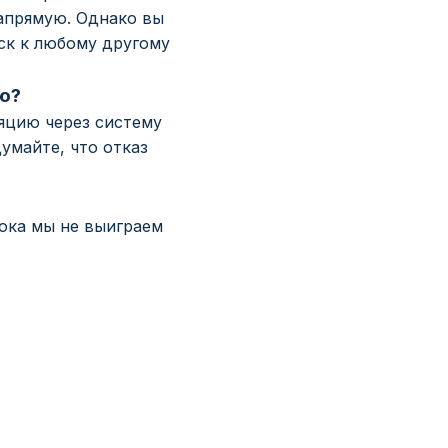
напрямую. Однако вы
ск к любому другому
ию?
ляцию через систему
умайте, что отказ
пока мы не выиграем