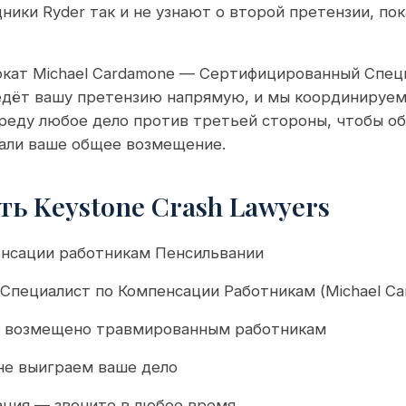
ики Ryder так и не узнают о второй претензии, пок
кат Michael Cardamone — Сертифицированный Спец
едёт вашу претензию напрямую, и мы координируе
реду любое дело против третьей стороны, чтобы об
али ваше общее возмещение.
ь Keystone Crash Lawyers
енсации работникам Пенсильвании
пециалист по Компенсации Работникам (Michael Ca
в возмещено травмированным работникам
 не выиграем ваше дело
ация — звоните в любое время