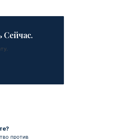
 Сейчас.
ту.
те?
ство против