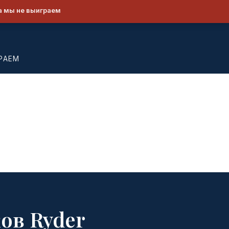
а мы не выиграем
РАЕМ
ов Ryder