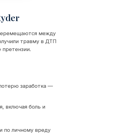
Ryder
и перемещаются между
олучили травму в ДТП
 претензии.
потерю заработка —
, включая боль и
и по личному вреду