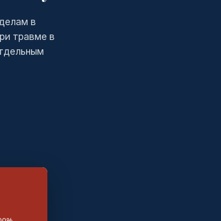
 делам в
ри травме в
отдельным
100%