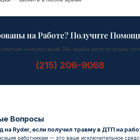
ованы на Работе? Получите Помощь
сплатная консультация. Мы ведём дела по всему шта
(215) 206-9068
ые Вопросы
уд на Ryder, если получил травму в ДТП на рабо
енсация работникам — это ваше исключительное сред