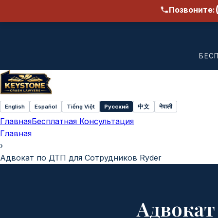
Позвоните:
БЕС
English
Español
Tiếng Việt
Русский
中文
नेपाली
Select
Главная
Бесплатная Консультация
language
Главная
›
Адвокат по ДТП для Сотрудников Ryder
Адвокат