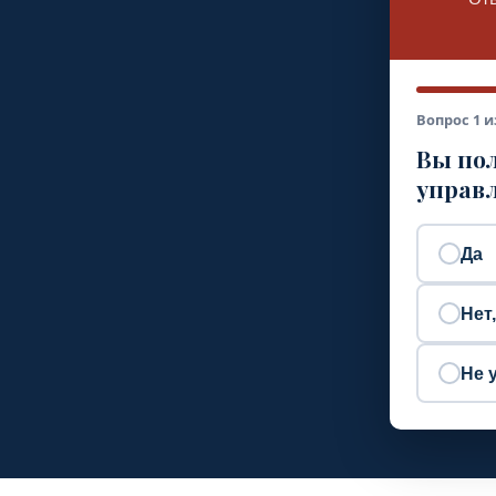
Вопрос 1 и
Вы пол
управл
Да
Нет
Не 