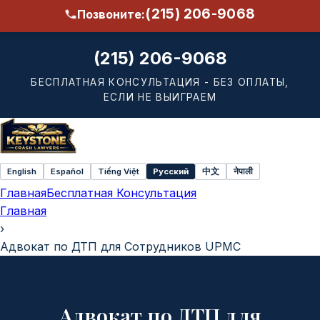
(215) 206-9068
Позвоните:
(215) 206-9068
БЕСПЛАТНАЯ КОНСУЛЬТАЦИЯ - БЕЗ ОПЛАТЫ,
ЕСЛИ НЕ ВЫИГРАЕМ
English
Español
Tiếng Việt
Русский
中文
नेपाली
Select
Главная
Бесплатная Консультация
language
Главная
›
Адвокат по ДТП для Сотрудников UPMC
Адвокат по ДТП для