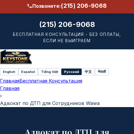
(215) 206-9068
Позвоните:
(215) 206-9068
БЕСПЛАТНАЯ КОНСУЛЬТАЦИЯ - БЕЗ ОПЛАТЫ,
ЕСЛИ НЕ ВЫИГРАЕМ
English
Español
Tiếng Việt
Русский
中文
नेपाली
Select
Главная
Бесплатная Консультация
language
Главная
›
Адвокат по ДТП для Сотрудников Wawa
Адвокат по ДТП для