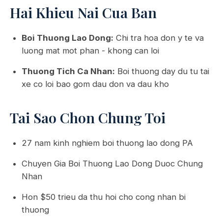
Hai Khieu Nai Cua Ban
Boi Thuong Lao Dong:
Chi tra hoa don y te va
luong mat mot phan - khong can loi
Thuong Tich Ca Nhan:
Boi thuong day du tu tai
xe co loi bao gom dau don va dau kho
Tai Sao Chon Chung Toi
27 nam kinh nghiem boi thuong lao dong PA
Chuyen Gia Boi Thuong Lao Dong Duoc Chung
Nhan
Hon $50 trieu da thu hoi cho cong nhan bi
thuong