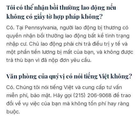
Tôi có thể nhận bồi thường lao động nếu
không có giấy tờ hợp pháp không?
Có. Tại Pennsylvania, người lao động bị thương có
quyền nhận bồi thường lao động bất kể tình trạng
nhập cư. Chủ lao động phải chi trả điều trị y tế và
một phần tiền lương bị mất của bạn, và không được
trả thù bạn vì đã nộp đơn yêu cầu.
Văn phòng của quý vị có nói tiếng Việt không?
Có. Chúng tôi nói tiếng Việt và cung cấp tư vấn
miễn phí, bảo mật. Hãy gọi (215) 206-9068 để trao
đổi về vụ việc của bạn mà không tốn phí hay ràng
buộc.