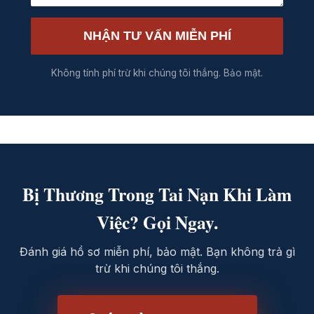
NHẬN TƯ VẤN MIỄN PHÍ
Không tính phí trừ khi chúng tôi thắng. Bảo mật.
Bị Thương Trong Tai Nạn Khi Làm
Việc? Gọi Ngay.
Đánh giá hồ sơ miễn phí, bảo mật. Bạn không trả gì
trừ khi chúng tôi thắng.