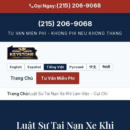
(215) 206-9068
Gọi Ngay:
(215) 206-9068
TU VAN MIEN PHI - KHONG PHI NEU KHONG THANG
English
Español
Tiếng Việt
Русский
中文
नेपाली
Select
language
Trang Chủ
Tư Vấn Miễn Phí
Trang Chủ
›
Luật Sư Tai Nạn Xe Khi Làm Việc - Cụt Chi
Luật Sư Tai Nạn Xe Khi