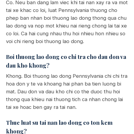
Co. Neu ban dang lam viec khi tai nan xay ra va mot
tai xe khac co loi, luat Pennsylvania thuong cho
phep ban nhan boi thuong lao dong thong qua chu
lao dong va nop mot khieu nai rieng chong lai tai xe
co loi. Ca hai cung nhau thu hoi nhieu hon nhieu so
voi chi rieng boi thuong lao dong.
Boi thuong lao dong co chi tra cho dau don va
dau kho khong?
Khong. Boi thuong lao dong Pennsylvania chi chi tra
hoa don y te va khoang hai phan ba tien luong bi
mat. Dau don va dau kho chi co the duoc thu hoi
thong qua khieu nai thuong tich ca nhan chong lai
tai xe hoac ben gay ra tai nan.
Thue luat su tai nan lao dong co ton kem
khong?