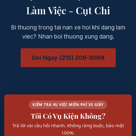
Làm Việc - Cụt Chi
Bi thuong trong tai nan xe hoi khi dang lam
viec? Nhan boi thuong xung dang.
Goi Ngay (215) 206-9068
KIỂM TRA VỤ VIỆC MIỄN PHÍ 30 GIÂY
Tôi Có Vụ Kiện Không?
Trả lời vài câu hỏi nhanh. Không ràng buộc, bảo mật
100%.