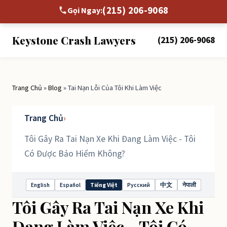
(215) 206-9068
Gọi Ngay:
Keystone Crash Lawyers
(215) 206-9068
Trang Chủ
»
Blog
» Tai Nạn Lỗi Của Tôi Khi Làm Việc
Trang Chủ
›
Tôi Gây Ra Tai Nạn Xe Khi Đang Làm Việc - Tôi
Có Được Bảo Hiểm Không?
English
Español
Tiếng Việt
Русский
中文
नेपाली
Select
Tôi Gây Ra Tai Nạn Xe Khi
language
Đang Làm Việc - Tôi Có