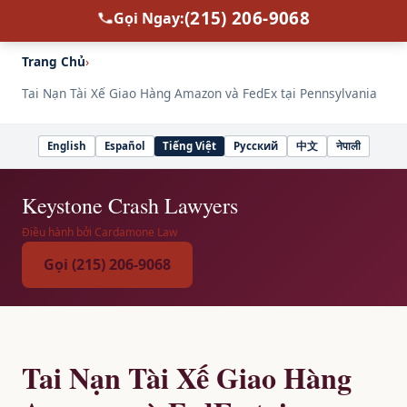
(215) 206-9068
Gọi Ngay:
Trang Chủ
›
Tai Nạn Tài Xế Giao Hàng Amazon và FedEx tại Pennsylvania
English
Español
Tiếng Việt
Русский
中文
नेपाली
Select
language
Keystone Crash Lawyers
Điều hành bởi Cardamone Law
Gọi (215) 206-9068
Tai Nạn Tài Xế Giao Hàng