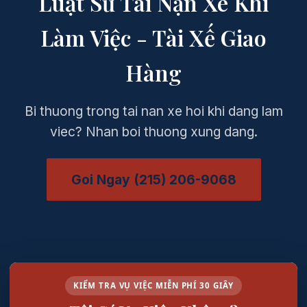
Luật Sư Tai Nạn Xe Khi
Làm Việc - Tài Xế Giao
Hàng
Bi thuong trong tai nan xe hoi khi dang lam
viec? Nhan boi thuong xung dang.
Goi Ngay (215) 206-9068
KIỂM TRA VỤ VIỆC MIỄN PHÍ 30 GIÂY