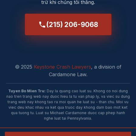
trừ khi chúng tôi thắng.
(215) 206-9068
© 2025
Keystone Crash Lawyers
, a division of
Cardamone Law.
Tuyen Bo Mien Tru:
Day la quang cao luat su. Khong co noi dung
nao tren trang web nay duoc hieu la tu van phap ly, va viec su dung
trang web nay khong tao ra moi quan he luat su - than chu. Moi vu
viec deu khac nhau va ket qua truoc day khong dam bao mot ket
qua tuong tu. Luat su Michael Cardamone duoc cap phep hanh
nghe luat tai Pennsylvania.