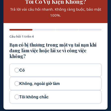
Tôi Có Vụ Kiện Không?
Trả lời vài câu hỏi nhanh. Không ràng buộc, bảo mật
100%.
Câu hỏi 1 trên 4
Bạn có bị thương trong một vụ tai nạn khi
đang làm việc hoặc lái xe vì công việc
không?
Có
Không, ngoài giờ làm
Tôi không chắc