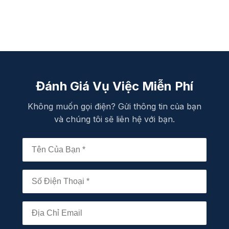
Đánh Giá Vụ Việc Miễn Phí
Không muốn gọi điện? Gửi thông tin của bạn
và chúng tôi sẽ liên hệ với bạn.