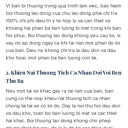
Vi ban bi thuong trong qua trinh lam viec, bao hiem
boi thuong lao dong cua chu lao dong phai chi tra
100% chi phi dieu tri y te hop ly va can thiet va
khoang hai phan ba tien luong bi mat trong khi ban
hoi phuc. Boi thuong lao dong khong yeu cau loi, vi
vay no ap dung ngay ca khi tai nan mot phan do loi
cua ban. Dieu no khong chi tra la dau don va dau
kho hoac mot phan ba tien luong con lai.
2. Khieu Nai Thuong Tich Ca Nhan Doi Voi Ben
Thu Ba
Neu mot tai xe khac gay ra tai nan cua ban, ban
cung co the nop khieu nai thuong tich ca nhan
chong lai tai xe co loi do. Day la noi thu hoi dau don
va dau kho, toan bo tien luong bi mat va cac thiet
hai khac. Boi thuong lao dong khong cho phep