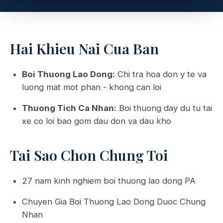
Hai Khieu Nai Cua Ban
Boi Thuong Lao Dong:
Chi tra hoa don y te va
luong mat mot phan - khong can loi
Thuong Tich Ca Nhan:
Boi thuong day du tu tai
xe co loi bao gom dau don va dau kho
Tai Sao Chon Chung Toi
27 nam kinh nghiem boi thuong lao dong PA
Chuyen Gia Boi Thuong Lao Dong Duoc Chung
Nhan