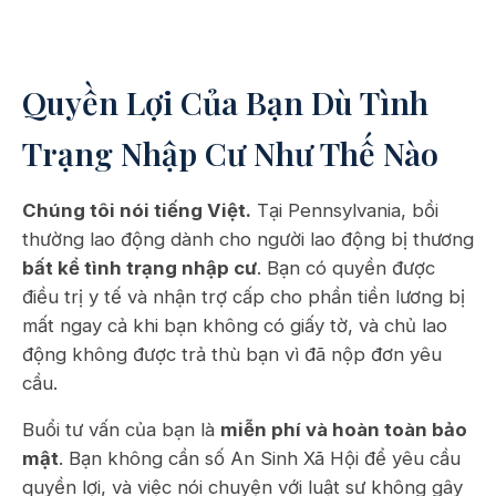
Quyền Lợi Của Bạn Dù Tình
Trạng Nhập Cư Như Thế Nào
Chúng tôi nói tiếng Việt.
Tại Pennsylvania, bồi
thường lao động dành cho người lao động bị thương
bất kể tình trạng nhập cư
. Bạn có quyền được
điều trị y tế và nhận trợ cấp cho phần tiền lương bị
mất ngay cả khi bạn không có giấy tờ, và chủ lao
động không được trả thù bạn vì đã nộp đơn yêu
cầu.
Buổi tư vấn của bạn là
miễn phí và hoàn toàn bảo
mật
. Bạn không cần số An Sinh Xã Hội để yêu cầu
quyền lợi, và việc nói chuyện với luật sư không gây