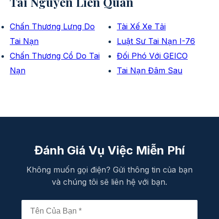
Tài Nguyên Liên Quan
Chấn Thương Lưng Do
Tài Xế Xe Tải
Tai Nạn
Luật Sư Tai Nạn I-76
Chấn Thương Cổ Do Tai
Đối Phó Với GEICO
Nạn
Tai Nạn Đâm Sau
Đánh Giá Vụ Việc Miễn Phí
Không muốn gọi điện? Gửi thông tin của bạn
và chúng tôi sẽ liên hệ với bạn.