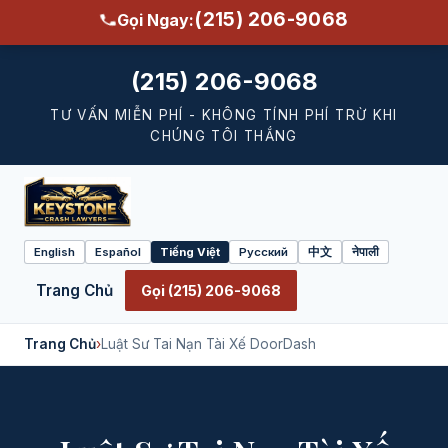
(215) 206-9068
Gọi Ngay:
(215) 206-9068
TƯ VẤN MIỄN PHÍ - KHÔNG TÍNH PHÍ TRỪ KHI
CHÚNG TÔI THẮNG
English
Español
Tiếng Việt
Русский
中文
नेपाली
Select
language
Trang Chủ
Gọi (215) 206-9068
Trang Chủ
›
Luật Sư Tai Nạn Tài Xế DoorDash