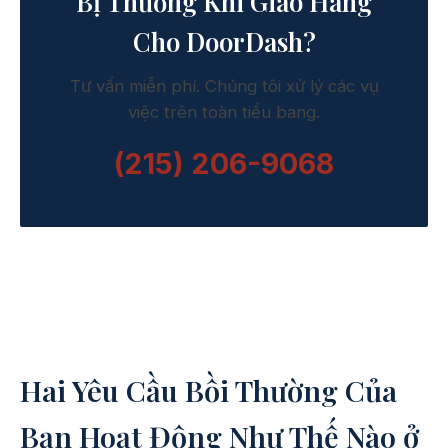
Bị Thương Khi Giao Hàng
Cho DoorDash?
Tư vấn miễn phí. Chúng tôi xử lý các vụ
việc trên toàn tiểu bang.
(215) 206-9068
Hai Yêu Cầu Bồi Thường Của
Bạn Hoạt Động Như Thế Nào ở