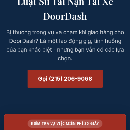
Luật Sư Tai Nạn Tài Xế
DoorDash
Bị thương trong vụ va chạm khi giao hàng cho
DoorDash? Là một lao động gig, tình huống
của bạn khác biệt - nhưng bạn vẫn có các lựa
chọn.
Gọi (215) 206-9068
KIỂM TRA VỤ VIỆC MIỄN PHÍ 30 GIÂY