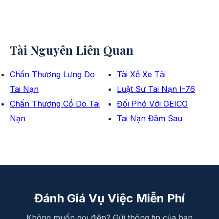
Tài Nguyên Liên Quan
Chấn Thương Lưng Do
Tài Xế Xe Tải
Tai Nạn
Luật Sư Tai Nạn I-76
Chấn Thương Cổ Do Tai
Đối Phó Với GEICO
Nạn
Tai Nạn Đâm Sau
Đánh Giá Vụ Việc Miễn Phí
Không muốn gọi điện? Gửi thông tin của bạn