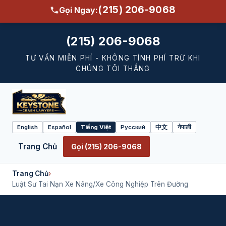
(215) 206-9068
Gọi Ngay:
(215) 206-9068
TƯ VẤN MIỄN PHÍ - KHÔNG TÍNH PHÍ TRỪ KHI
CHÚNG TÔI THẮNG
English
Español
Tiếng Việt
Русский
中文
नेपाली
Select
language
Trang Chủ
Gọi (215) 206-9068
Trang Chủ
›
Luật Sư Tai Nạn Xe Nâng/Xe Công Nghiệp Trên Đường