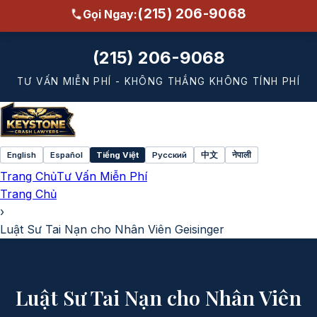
(215) 206-9068
Gọi Ngay:
(215) 206-9068
TƯ VẤN MIỄN PHÍ - KHÔNG THẮNG KHÔNG TÍNH PHÍ
English
Español
Tiếng Việt
Русский
中文
नेपाली
Select
Trang Chủ
Tư Vấn Miễn Phí
language
Trang Chủ
›
Luật Sư Tai Nạn cho Nhân Viên Geisinger
Luật Sư Tai Nạn cho Nhân Viên