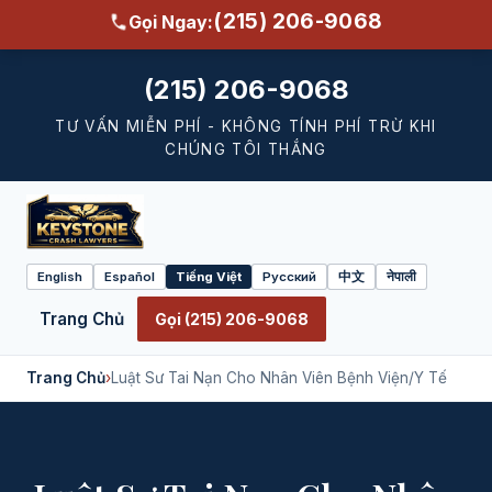
(215) 206-9068
Gọi Ngay:
(215) 206-9068
TƯ VẤN MIỄN PHÍ - KHÔNG TÍNH PHÍ TRỪ KHI
CHÚNG TÔI THẮNG
English
Español
Tiếng Việt
Русский
中文
नेपाली
Select
language
Trang Chủ
Gọi (215) 206-9068
Trang Chủ
›
Luật Sư Tai Nạn Cho Nhân Viên Bệnh Viện/Y Tế