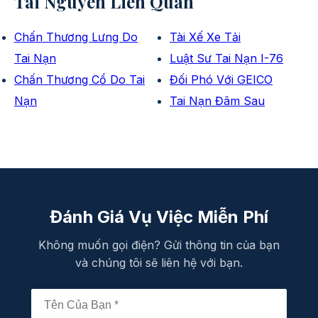
Tài Nguyên Liên Quan
Chấn Thương Lưng Do
Tài Xế Xe Tải
Tai Nạn
Luật Sư Tai Nạn I-76
Chấn Thương Cổ Do Tai
Đối Phó Với GEICO
Nạn
Tai Nạn Đâm Sau
Đánh Giá Vụ Việc Miễn Phí
Không muốn gọi điện? Gửi thông tin của bạn
và chúng tôi sẽ liên hệ với bạn.