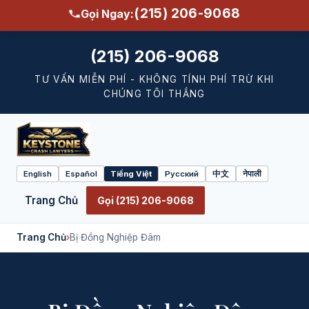
(215) 206-9068
Gọi Ngay:
(215) 206-9068
TƯ VẤN MIỄN PHÍ - KHÔNG TÍNH PHÍ TRỪ KHI
CHÚNG TÔI THẮNG
English
Español
Tiếng Việt
Русский
中文
नेपाली
Select
language
Trang Chủ
Gọi (215) 206-9068
Trang Chủ
›
Bị Đồng Nghiệp Đâm