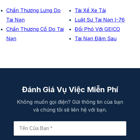
Chấn Thương Lưng Do
Tài Xế Xe Tải
Tai Nạn
Luật Sư Tai Nạn I-76
Chấn Thương Cổ Do Tai
Đối Phó Với GEICO
Nạn
Tai Nạn Đâm Sau
Đánh Giá Vụ Việc Miễn Phí
Không muốn gọi điện? Gửi thông tin của bạn
và chúng tôi sẽ liên hệ với bạn.