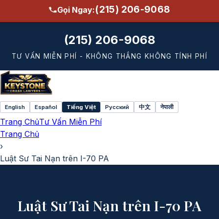
(215) 206-9068
Gọi Ngay:
(215) 206-9068
TƯ VẤN MIỄN PHÍ - KHÔNG THẮNG KHÔNG TÍNH PHÍ
English
Español
Tiếng Việt
Русский
中文
नेपाली
Select
Trang Chủ
Tư Vấn Miễn Phí
language
Trang Chủ
›
Luật Sư Tai Nạn trên I-70 PA
Luật Sư Tai Nạn trên I-70 PA