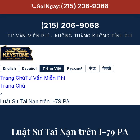
(215) 206-9068
Gọi Ngay:
(215) 206-9068
TƯ VẤN MIỄN PHÍ - KHÔNG THẮNG KHÔNG TÍNH PHÍ
English
Español
Tiếng Việt
Русский
中文
नेपाली
Select
Trang Chủ
Tư Vấn Miễn Phí
language
Trang Chủ
›
Luật Sư Tai Nạn trên I-79 PA
Luật Sư Tai Nạn trên I-79 PA