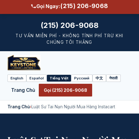
(215) 206-9068
Gọi Ngay:
(215) 206-9068
TƯ VẤN MIỄN PHÍ - KHÔNG TÍNH PHÍ TRỪ KHI
CHÚNG TÔI THẮNG
English
Español
Tiếng Việt
Русский
中文
नेपाली
Select
language
Trang Chủ
Gọi (215) 206-9068
Trang Chủ
›
Luật Sư Tai Nạn Người Mua Hàng Instacart