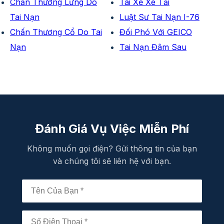
Chấn Thương Lưng Do
Tài Xế Xe Tải
Tai Nạn
Luật Sư Tai Nạn I-76
Chấn Thương Cổ Do Tai
Đối Phó Với GEICO
Nạn
Tai Nạn Đâm Sau
Đánh Giá Vụ Việc Miễn Phí
Không muốn gọi điện? Gửi thông tin của bạn
và chúng tôi sẽ liên hệ với bạn.