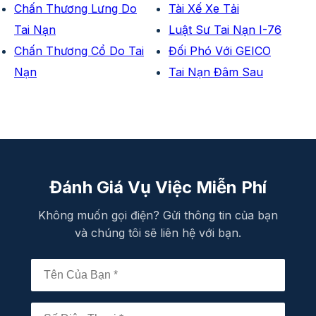
Chấn Thương Lưng Do
Tài Xế Xe Tải
Tai Nạn
Luật Sư Tai Nạn I-76
Chấn Thương Cổ Do Tai
Đối Phó Với GEICO
Nạn
Tai Nạn Đâm Sau
Đánh Giá Vụ Việc Miễn Phí
Không muốn gọi điện? Gửi thông tin của bạn
và chúng tôi sẽ liên hệ với bạn.