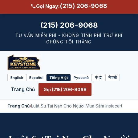
(215) 206-9068
Gọi Ngay:
(215) 206-9068
TƯ VẤN MIỄN PHÍ - KHÔNG TÍNH PHÍ TRỪ KHI
CHÚNG TÔI THẮNG
English
Español
Tiếng Việt
Русский
中文
नेपाली
Select
language
Trang Chủ
Gọi (215) 206-9068
Trang Chủ
›
Luật Sư Tai Nạn Cho Người Mua Sắm Instacart