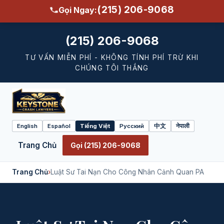
(215) 206-9068
Gọi Ngay:
(215) 206-9068
TƯ VẤN MIỄN PHÍ - KHÔNG TÍNH PHÍ TRỪ KHI
CHÚNG TÔI THẮNG
English
Español
Tiếng Việt
Русский
中文
नेपाली
Select
language
Trang Chủ
Gọi (215) 206-9068
Trang Chủ
›
Luật Sư Tai Nạn Cho Công Nhân Cảnh Quan PA