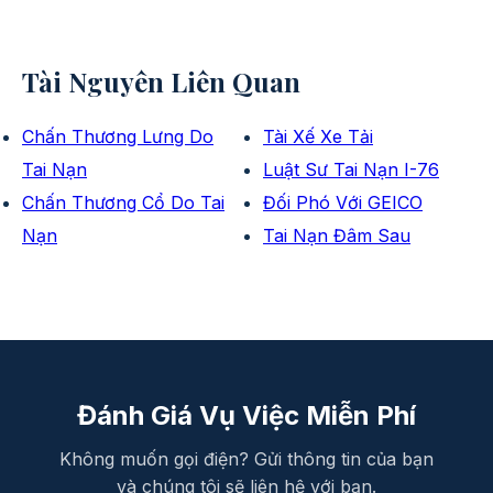
Tài Nguyên Liên Quan
Chấn Thương Lưng Do
Tài Xế Xe Tải
Tai Nạn
Luật Sư Tai Nạn I-76
Chấn Thương Cổ Do Tai
Đối Phó Với GEICO
Nạn
Tai Nạn Đâm Sau
Đánh Giá Vụ Việc Miễn Phí
Không muốn gọi điện? Gửi thông tin của bạn
và chúng tôi sẽ liên hệ với bạn.