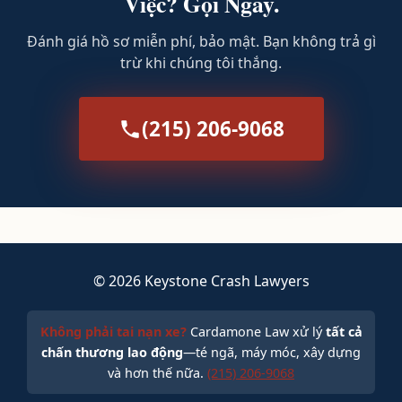
Việc? Gọi Ngay.
Đánh giá hồ sơ miễn phí, bảo mật. Bạn không trả gì
trừ khi chúng tôi thắng.
(215) 206-9068
© 2026 Keystone Crash Lawyers
Không phải tai nạn xe?
Cardamone Law xử lý
tất cả
chấn thương lao động
—té ngã, máy móc, xây dựng
và hơn thế nữa.
(215) 206-9068