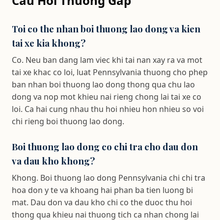
Cau Hoi Thuong Gap
Toi co the nhan boi thuong lao dong va kien
tai xe kia khong?
Co. Neu ban dang lam viec khi tai nan xay ra va mot
tai xe khac co loi, luat Pennsylvania thuong cho phep
ban nhan boi thuong lao dong thong qua chu lao
dong va nop mot khieu nai rieng chong lai tai xe co
loi. Ca hai cung nhau thu hoi nhieu hon nhieu so voi
chi rieng boi thuong lao dong.
Boi thuong lao dong co chi tra cho dau don
va dau kho khong?
Khong. Boi thuong lao dong Pennsylvania chi chi tra
hoa don y te va khoang hai phan ba tien luong bi
mat. Dau don va dau kho chi co the duoc thu hoi
thong qua khieu nai thuong tich ca nhan chong lai