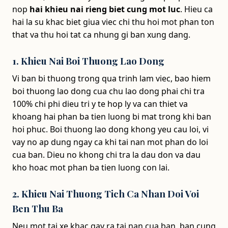
nop
hai khieu nai rieng biet cung mot luc
. Hieu ca
hai la su khac biet giua viec chi thu hoi mot phan ton
that va thu hoi tat ca nhung gi ban xung dang.
1. Khieu Nai Boi Thuong Lao Dong
Vi ban bi thuong trong qua trinh lam viec, bao hiem
boi thuong lao dong cua chu lao dong phai chi tra
100% chi phi dieu tri y te hop ly va can thiet va
khoang hai phan ba tien luong bi mat trong khi ban
hoi phuc. Boi thuong lao dong khong yeu cau loi, vi
vay no ap dung ngay ca khi tai nan mot phan do loi
cua ban. Dieu no khong chi tra la dau don va dau
kho hoac mot phan ba tien luong con lai.
2. Khieu Nai Thuong Tich Ca Nhan Doi Voi
Ben Thu Ba
Neu mot tai xe khac gay ra tai nan cua ban, ban cung