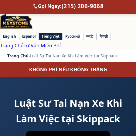
(215) 206-9068
Gọi Ngay:
English
Español
Tiếng Việt
Русский
中文
नेपाली
Select
Trang Chủ
Tư Vấn Miễn Phí
language
Trang Chủ
›
Luật Sư Tai Nạn Xe Khi Làm Việc tại Skippack
KHÔNG PHÍ NẾU KHÔNG THẮNG
Luật Sư Tai Nạn Xe Khi
Làm Việc tại Skippack