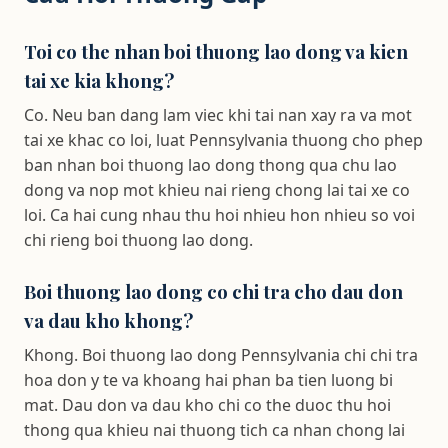
Toi co the nhan boi thuong lao dong va kien
tai xe kia khong?
Co. Neu ban dang lam viec khi tai nan xay ra va mot
tai xe khac co loi, luat Pennsylvania thuong cho phep
ban nhan boi thuong lao dong thong qua chu lao
dong va nop mot khieu nai rieng chong lai tai xe co
loi. Ca hai cung nhau thu hoi nhieu hon nhieu so voi
chi rieng boi thuong lao dong.
Boi thuong lao dong co chi tra cho dau don
va dau kho khong?
Khong. Boi thuong lao dong Pennsylvania chi chi tra
hoa don y te va khoang hai phan ba tien luong bi
mat. Dau don va dau kho chi co the duoc thu hoi
thong qua khieu nai thuong tich ca nhan chong lai