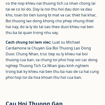
co the nop khieu nai thuong tich ca nhan chong lai
tai xe co loi do. Day la noi thu hoi dau don va dau
kho, toan bo tien luong bi mat va cac thiet hai khac.
Boi thuong lao dong khong cho phep nhung thiet
hai nay, do la ly do tai sao theo duoi khieu nai ben
thu ba lai quan trong nhu vay.
Cach chung toi lam viec:
Luat su Michael
Cardamone la Chuyen Gia Boi Thuong Lao Dong
Duoc Chung Nhan, truc tiep xu ly khieu nai boi
thuong cua ban, va chung toi phoi hop voi cac dong
nghiep Thuong Tich Ca Nhan giau kinh nghiem
trong bat ky khieu nai ben thu ba nao de ca hai cung
phoi hop toi da hoa khoan thu hoi cua ban.
Cau Hoi Thuong Gap