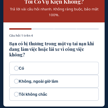
Tôi Có Vụ Kiện Không?
Trả lời vài câu hỏi nhanh. Không ràng buộc, bảo mật
100%.
Câu hỏi 1 trên 4
Bạn có bị thương trong một vụ tai nạn khi
đang làm việc hoặc lái xe vì công việc
không?
Có
Không, ngoài giờ làm
Tôi không chắc