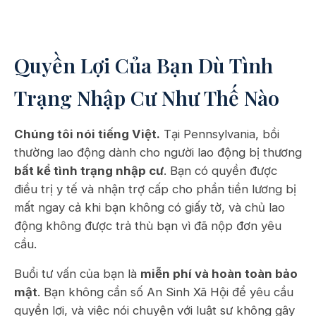
Quyền Lợi Của Bạn Dù Tình
Trạng Nhập Cư Như Thế Nào
Chúng tôi nói tiếng Việt.
Tại Pennsylvania, bồi
thường lao động dành cho người lao động bị thương
bất kể tình trạng nhập cư
. Bạn có quyền được
điều trị y tế và nhận trợ cấp cho phần tiền lương bị
mất ngay cả khi bạn không có giấy tờ, và chủ lao
động không được trả thù bạn vì đã nộp đơn yêu
cầu.
Buổi tư vấn của bạn là
miễn phí và hoàn toàn bảo
mật
. Bạn không cần số An Sinh Xã Hội để yêu cầu
quyền lợi, và việc nói chuyện với luật sư không gây