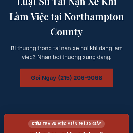
Luật Sư Tai Nạn Xe Khi
Làm Việc tại Northampton
County
Bi thuong trong tai nan xe hoi khi dang lam
viec? Nhan boi thuong xung dang.
Goi Ngay (215) 206-9068
KIỂM TRA VỤ VIỆC MIỄN PHÍ 30 GIÂY