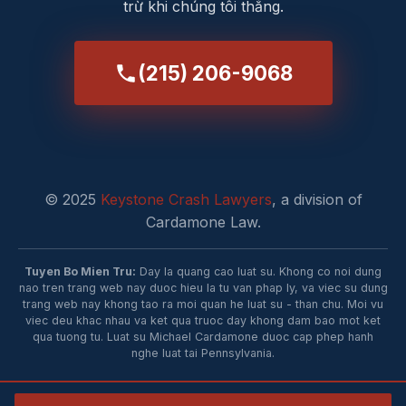
trừ khi chúng tôi thắng.
(215) 206-9068
© 2025
Keystone Crash Lawyers
, a division of
Cardamone Law.
Tuyen Bo Mien Tru:
Day la quang cao luat su. Khong co noi dung
nao tren trang web nay duoc hieu la tu van phap ly, va viec su dung
trang web nay khong tao ra moi quan he luat su - than chu. Moi vu
viec deu khac nhau va ket qua truoc day khong dam bao mot ket
qua tuong tu. Luat su Michael Cardamone duoc cap phep hanh
nghe luat tai Pennsylvania.