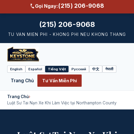
(215) 206-9068
Gọi Ngay:
(215) 206-9068
TU VAN MIEN PHI - KHONG PHI NEU KHONG THANG
English
Español
Tiếng Việt
Русский
中文
नेपाली
Select
language
Trang Chủ
Tư Vấn Miễn Phí
Trang Chủ
›
Luật Sư Tai Nạn Xe Khi Làm Việc tại Northampton County