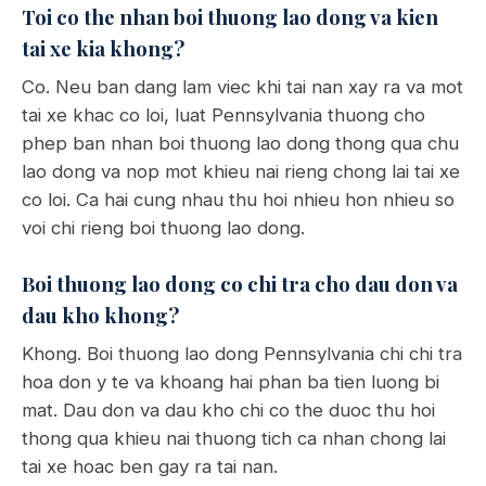
Toi co the nhan boi thuong lao dong va kien
tai xe kia khong?
Co. Neu ban dang lam viec khi tai nan xay ra va mot
tai xe khac co loi, luat Pennsylvania thuong cho
phep ban nhan boi thuong lao dong thong qua chu
lao dong va nop mot khieu nai rieng chong lai tai xe
co loi. Ca hai cung nhau thu hoi nhieu hon nhieu so
voi chi rieng boi thuong lao dong.
Boi thuong lao dong co chi tra cho dau don va
dau kho khong?
Khong. Boi thuong lao dong Pennsylvania chi chi tra
hoa don y te va khoang hai phan ba tien luong bi
mat. Dau don va dau kho chi co the duoc thu hoi
thong qua khieu nai thuong tich ca nhan chong lai
tai xe hoac ben gay ra tai nan.