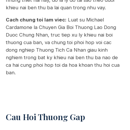
nhung thiet hai nay, do la ly do tai sao theo duoi
khieu nai ben thu ba lai quan trong nhu vay.
Cach chung toi lam viec:
Luat su Michael
Cardamone la Chuyen Gia Boi Thuong Lao Dong
Duoc Chung Nhan, truc tiep xu ly khieu nai boi
thuong cua ban, va chung toi phoi hop voi cac
dong nghiep Thuong Tich Ca Nhan giau kinh
nghiem trong bat ky khieu nai ben thu ba nao de
ca hai cung phoi hop toi da hoa khoan thu hoi cua
ban.
Cau Hoi Thuong Gap