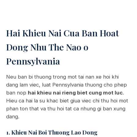
Hai Khieu Nai Cua Ban Hoat
Dong Nhu The Nao o
Pennsylvania
Neu ban bi thuong trong mot tai nan xe hoi khi
dang lam viec, luat Pennsylvania thuong cho phep
ban nop
hai khieu nai rieng biet cung mot luc
.
Hieu ca hai la su khac biet giua viec chi thu hoi mot
phan ton that va thu hoi tat ca nhung gi ban xung
dang.
1. Khieu Nai Boi Thuong Lao Dong