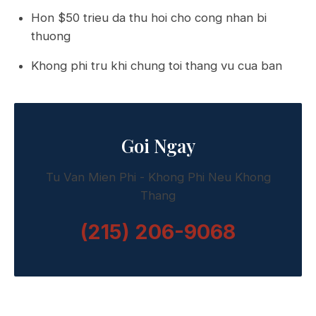
Hon $50 trieu da thu hoi cho cong nhan bi
thuong
Khong phi tru khi chung toi thang vu cua ban
Goi Ngay
Tu Van Mien Phi - Khong Phi Neu Khong
Thang
(215) 206-9068