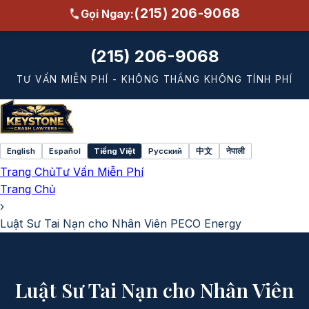
(215) 206-9068
Gọi Ngay:
(215) 206-9068
TƯ VẤN MIỄN PHÍ - KHÔNG THẮNG KHÔNG TÍNH PHÍ
English
Español
Tiếng Việt
Русский
中文
नेपाली
Select
Trang Chủ
Tư Vấn Miễn Phí
language
Trang Chủ
›
Luật Sư Tai Nạn cho Nhân Viên PECO Energy
Luật Sư Tai Nạn cho Nhân Viên