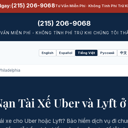
(215) 206-9068
Ngay:
Tư Vấn Miễn Phí · Không Tính Phí Trừ 
(215) 206-9068
 VẤN MIỄN PHÍ - KHÔNG TÍNH PHÍ TRỪ KHI CHÚNG TÔI TH
English
Español
Tiếng Việt
Русский
中文
Select
language
Philadelphia
Nạn Tài Xế Uber và Lyft ở
lái xe cho Uber hoặc Lyft? Bảo hiểm dịch vụ đi ch