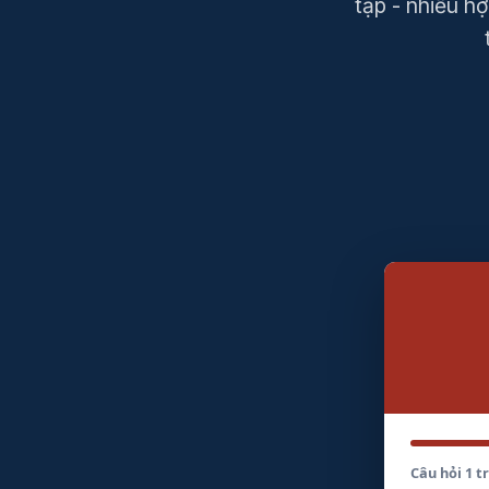
tạp - nhiều h
Câu hỏi 1 t