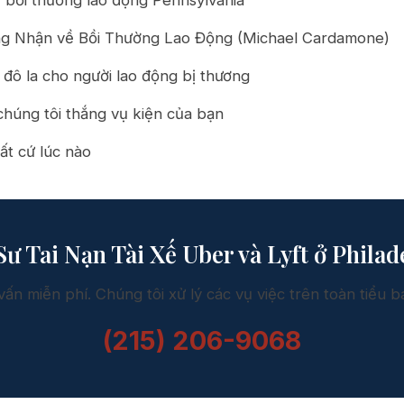
 bồi thường lao động Pennsylvania
g Nhận về Bồi Thường Lao Động (Michael Cardamone)
u đô la cho người lao động bị thương
 chúng tôi thắng vụ kiện của bạn
ất cứ lúc nào
Sư Tai Nạn Tài Xế Uber và Lyft ở Philad
vấn miễn phí. Chúng tôi xử lý các vụ việc trên toàn tiểu b
(215) 206-9068