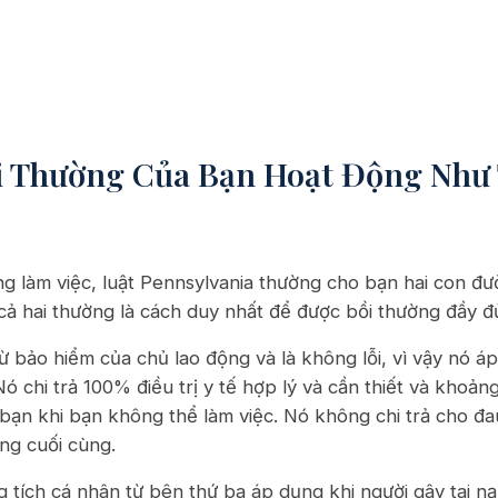
i Thường Của Bạn Hoạt Động Như 
g làm việc, luật Pennsylvania thường cho bạn hai con đườ
cả hai thường là cách duy nhất để được bồi thường đầy đ
ừ bảo hiểm của chủ lao động và là không lỗi, vì vậy nó áp
ó chi trả 100% điều trị y tế hợp lý và cần thiết và khoả
bạn khi bạn không thể làm việc. Nó không chi trả cho đau
ng cuối cùng.
 tích cá nhân từ bên thứ ba áp dụng khi người gây tai nạ