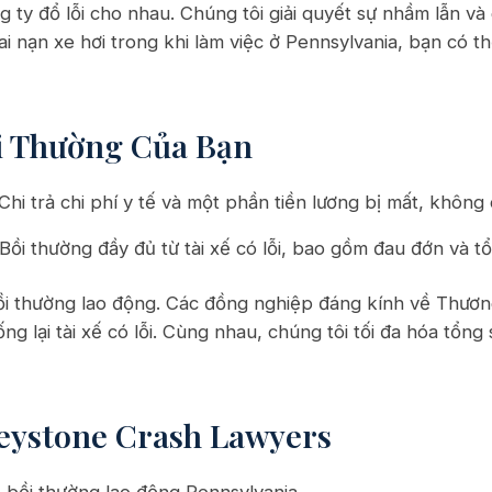
ty đổ lỗi cho nhau. Chúng tôi giải quyết sự nhầm lẫn và 
ai nạn xe hơi trong khi làm việc ở Pennsylvania, bạn có 
i Thường Của Bạn
hi trả chi phí y tế và một phần tiền lương bị mất, không
ồi thường đầy đủ từ tài xế có lỗi, bao gồm đau đớn và tổ
bồi thường lao động. Các đồng nghiệp đáng kính về Thươ
ống lại tài xế có lỗi. Cùng nhau, chúng tôi tối đa hóa tổng
eystone Crash Lawyers