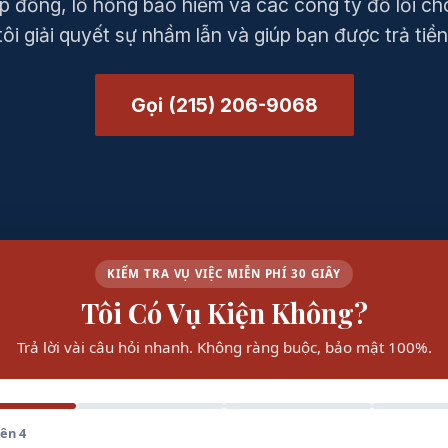
ợp đồng, lỗ hổng bảo hiểm và các công ty đổ lỗi c
tôi giải quyết sự nhầm lẫn và giúp bạn được trả tiền
Gọi (215) 206-9068
KIỂM TRA VỤ VIỆC MIỄN PHÍ 30 GIÂY
Tôi Có Vụ Kiện Không?
Trả lời vài câu hỏi nhanh. Không ràng buộc, bảo mật 100%.
rên 4