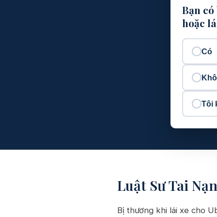
Bạn có 
hoặc lá
Có
Khô
Tôi
Luật Sư Tai Nạn
Bị thương khi lái xe cho 