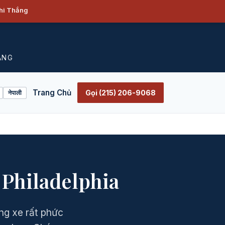
Khi Thắng
ẮNG
Trang Chủ
Gọi (215) 206-9068
नेपाली
 Philadelphia
ung xe rất phức