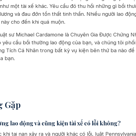
hư một tài xế khác. Yêu cầu đó thu hồi những gì bồi thư
 lương và đau đớn tổn thất tinh thần. Nhiều người lao độ
i này cho đến khi quá muộn.
 Luật sư Michael Cardamone là Chuyên Gia Được Chứng N
ếp yêu cầu bồi thường lao động của bạn, và chúng tôi phố
g Tích Cá Nhân trong bất kỳ vụ kiện bên thứ ba nào để c
ủa bạn.
g Gặp
ờng lao động và cũng kiện tài xế có lỗi không?
 khi tai nạn xảy ra và người khác có lỗi, luật Pennsylva