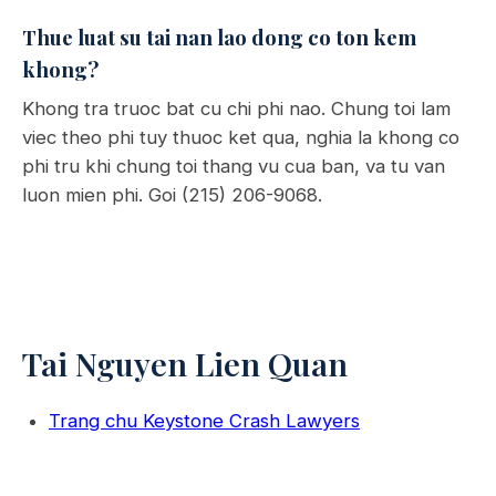
Thue luat su tai nan lao dong co ton kem
khong?
Khong tra truoc bat cu chi phi nao. Chung toi lam
viec theo phi tuy thuoc ket qua, nghia la khong co
phi tru khi chung toi thang vu cua ban, va tu van
luon mien phi. Goi (215) 206-9068.
Tai Nguyen Lien Quan
Trang chu Keystone Crash Lawyers