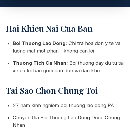
Hai Khieu Nai Cua Ban
Boi Thuong Lao Dong:
Chi tra hoa don y te va
luong mat mot phan - khong can loi
Thuong Tich Ca Nhan:
Boi thuong day du tu tai
xe co loi bao gom dau don va dau kho
Tai Sao Chon Chung Toi
27 nam kinh nghiem boi thuong lao dong PA
Chuyen Gia Boi Thuong Lao Dong Duoc Chung
Nhan