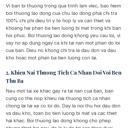
Vi ban bi thuong trong qua trinh lam viec, bao hiem
boi thuong lao dong cua chu lao dong phai chi tra
100% chi phi dieu tri y te hop ly va can thiet va
khoang hai phan ba tien luong bi mat trong khi ban
hoi phuc. Boi thuong lao dong khong yeu cau loi, vi
vay no ap dung ngay ca khi tai nan mot phan do loi
cua ban. Dieu no khong chi tra la dau don va dau
kho hoac mot phan ba tien luong con lai.
2. Khieu Nai Thuong Tich Ca Nhan Doi Voi Ben
Thu Ba
Neu mot tai xe khac gay ra tai nan cua ban, ban
cung co the nop khieu nai thuong tich ca nhan
chong lai tai xe co loi do. Day la noi thu hoi dau don
va dau kho, toan bo tien luong bi mat va cac thiet
hai khac. Boi thuong lao dong khong cho phep