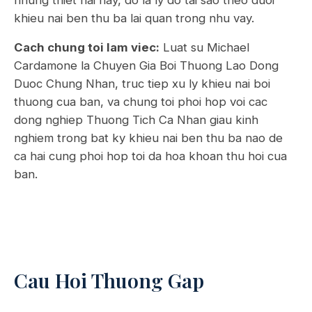
nhung thiet hai nay, do la ly do tai sao theo duoi
khieu nai ben thu ba lai quan trong nhu vay.
Cach chung toi lam viec:
Luat su Michael
Cardamone la Chuyen Gia Boi Thuong Lao Dong
Duoc Chung Nhan, truc tiep xu ly khieu nai boi
thuong cua ban, va chung toi phoi hop voi cac
dong nghiep Thuong Tich Ca Nhan giau kinh
nghiem trong bat ky khieu nai ben thu ba nao de
ca hai cung phoi hop toi da hoa khoan thu hoi cua
ban.
Cau Hoi Thuong Gap