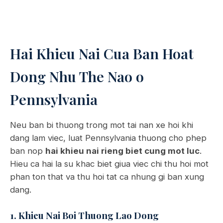
Hai Khieu Nai Cua Ban Hoat
Dong Nhu The Nao o
Pennsylvania
Neu ban bi thuong trong mot tai nan xe hoi khi
dang lam viec, luat Pennsylvania thuong cho phep
ban nop
hai khieu nai rieng biet cung mot luc
.
Hieu ca hai la su khac biet giua viec chi thu hoi mot
phan ton that va thu hoi tat ca nhung gi ban xung
dang.
1. Khieu Nai Boi Thuong Lao Dong