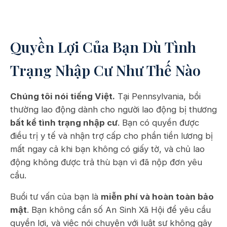
Quyền Lợi Của Bạn Dù Tình
Trạng Nhập Cư Như Thế Nào
Chúng tôi nói tiếng Việt.
Tại Pennsylvania, bồi
thường lao động dành cho người lao động bị thương
bất kể tình trạng nhập cư
. Bạn có quyền được
điều trị y tế và nhận trợ cấp cho phần tiền lương bị
mất ngay cả khi bạn không có giấy tờ, và chủ lao
động không được trả thù bạn vì đã nộp đơn yêu
cầu.
Buổi tư vấn của bạn là
miễn phí và hoàn toàn bảo
mật
. Bạn không cần số An Sinh Xã Hội để yêu cầu
quyền lợi, và việc nói chuyện với luật sư không gây