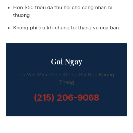
Hon $50 trieu da thu hoi cho cong nhan bi
thuong
Khong phi tru khi chung toi thang vu cua ban
Goi Ngay
Tu Van Mien Phi - Khong Phi Neu Khong
Thang
(215) 206-9068