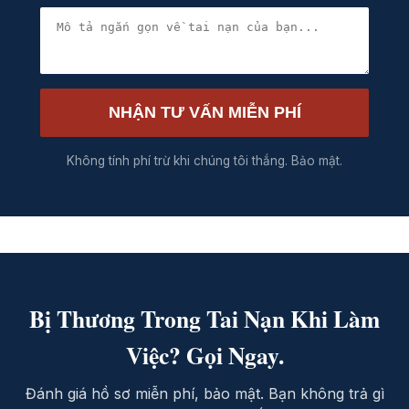
NHẬN TƯ VẤN MIỄN PHÍ
Không tính phí trừ khi chúng tôi thắng. Bảo mật.
Bị Thương Trong Tai Nạn Khi Làm
Việc? Gọi Ngay.
Đánh giá hồ sơ miễn phí, bảo mật. Bạn không trả gì