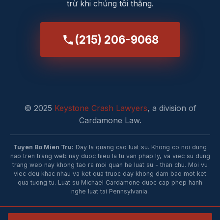
trừ khi chúng tôi thắng.
(215) 206-9068
© 2025
Keystone Crash Lawyers
, a division of
Cardamone Law.
Tuyen Bo Mien Tru:
Day la quang cao luat su. Khong co noi dung
nao tren trang web nay duoc hieu la tu van phap ly, va viec su dung
trang web nay khong tao ra moi quan he luat su - than chu. Moi vu
viec deu khac nhau va ket qua truoc day khong dam bao mot ket
qua tuong tu. Luat su Michael Cardamone duoc cap phep hanh
nghe luat tai Pennsylvania.