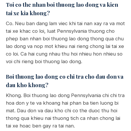
Toi co the nhan boi thuong lao dong va kien
tai xe kia khong?
Co. Neu ban dang lam viec khi tai nan xay ra va mot
tai xe khac co loi, luat Pennsylvania thuong cho
phep ban nhan boi thuong lao dong thong qua chu
lao dong va nop mot khieu nai rieng chong lai tai xe
co loi. Ca hai cung nhau thu hoi nhieu hon nhieu so
voi chi rieng boi thuong lao dong.
Boi thuong lao dong co chi tra cho dau don va
dau kho khong?
Khong. Boi thuong lao dong Pennsylvania chi chi tra
hoa don y te va khoang hai phan ba tien luong bi
mat. Dau don va dau kho chi co the duoc thu hoi
thong qua khieu nai thuong tich ca nhan chong lai
tai xe hoac ben gay ra tai nan.