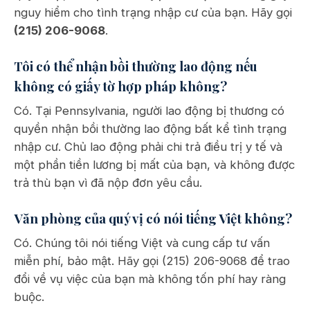
nguy hiểm cho tình trạng nhập cư của bạn. Hãy gọi
(215) 206-9068
.
Tôi có thể nhận bồi thường lao động nếu
không có giấy tờ hợp pháp không?
Có. Tại Pennsylvania, người lao động bị thương có
quyền nhận bồi thường lao động bất kể tình trạng
nhập cư. Chủ lao động phải chi trả điều trị y tế và
một phần tiền lương bị mất của bạn, và không được
trả thù bạn vì đã nộp đơn yêu cầu.
Văn phòng của quý vị có nói tiếng Việt không?
Có. Chúng tôi nói tiếng Việt và cung cấp tư vấn
miễn phí, bảo mật. Hãy gọi (215) 206-9068 để trao
đổi về vụ việc của bạn mà không tốn phí hay ràng
buộc.